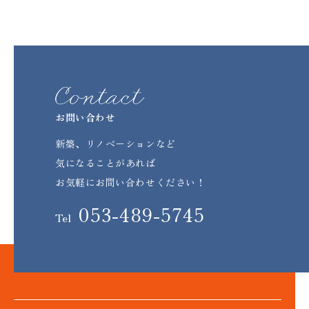
含む取引記録や，決済に関する情報を当社の提携先（情報提供元，
広告主，広告配信先などを含みます。以下，｢提携先｣といいま
す。）などから収集することがあります。
当社は，ユーザーについて，利用したサービスやソフトウエア，購
入した商品，閲覧したページや広告の履歴，検索した検索キーワー
ド，利用日時，利用方法，利用環境（携帯端末を通じてご利用の場
合の当該端末の通信状態，利用に際しての各種設定情報なども含み
ます），IPアドレス，クッキー情報，位置情報，端末の個体識別情
報などの履歴情報および特性情報を，ユーザーが当社や提携先のサ
お問い合わせ
ービスを利用しまたはページを閲覧する際に収集します。
新築、リノベーションなど
第3条（個人情報を収集・利用する目的）
気になることがあれば
当社が個人情報を収集・利用する目的は，以下のとおりです。
お気軽にお問い合わせください！
（1）ユーザーに自分の登録情報の閲覧や修正，利用状況の閲覧を行
っていただくために，氏名，住所，連絡先，支払方法などの登録情
053-489-5745
報，利用されたサービスや購入された商品，およびそれらの代金な
Tel
どに関する情報を表示する目的
（2）ユーザーにお知らせや連絡をするためにメールアドレスを利用
する場合やユーザーに商品を送付したり必要に応じて連絡したりす
るため，氏名や住所などの連絡先情報を利用する目的
（3）ユーザーの本人確認を行うために，氏名，生年月日，住所，電
話番号，銀行口座番号，クレジットカード番号，運転免許証番号，
配達証明付き郵便の到達結果などの情報を利用する目的