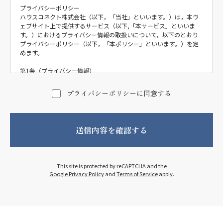
プライバシーポリシー
ハウスコネクト株式会社（以下，「当社」といいます。）は，本ウ
ェブサイト上で提供するサービス（以下,「本サービス」といいま
す。）におけるプライバシー情報の取扱いについて，以下のとおり
プライバシーポリシー（以下，「本ポリシー」といいます。）を定
めます。
第1条（プライバシー情報）
プライバシー情報のうち「個人情報」とは，個人情報保護法にいう
「個人情報」を指すものとし，生存する個人に関する情報であっ
プライバシーポリシーに同意する
て，当該情報に含まれる氏名，生年月日，住所，電話番号，連絡先
その他の記述等により特定の個人を識別できる情報を指します。
プライバシー情報のうち「履歴情報および特性情報」とは，上記に
定める「個人情報」以外のものをいい，ご利用いただいたサービス
やご購入いただいた商品，ご覧になったページや広告の履歴，ユー
ザーが検索された検索キーワード，ご利用日時，ご利用の方法，ご
利用環境，郵便番号や性別，職業，年齢，ユーザーのIPアドレス，
クッキー情報，位置情報，端末の個体識別情報などを指します。
This site is protected by reCAPTCHA and the
Google Privacy Policy
and
Terms of Service
apply.
第2条（プライバシー情報の収集方法）
当社は，ユーザーが利用登録をする際に氏名，生年月日，住所，電
話番号，メールアドレス，銀行口座番号，クレジットカード番号，
運転免許証番号などの個人情報をお尋ねすることがあります。ま
た，ユーザーと提携先などとの間でなされたユーザーの個人情報を