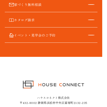
（4）ユーザーに代金を請求するために，購入された商品名や数量，
家づくり無料相談
利用されたサービスの種類や期間，回数，請求金額，氏名，住所，
銀行口座番号やクレジットカード番号などの支払に関する情報など
を利用する目的
（5）ユーザーが簡便にデータを入力できるようにするために，当社
カタログ請求
に登録されている情報を入力画面に表示させたり，ユーザーのご指
示に基づいて他のサービスなど（提携先が提供するものも含みま
す）に転送したりする目的
（6）代金の支払を遅滞したり第三者に損害を発生させたりするな
イベント・見学会のご予約
ど，本サービスの利用規約に違反したユーザーや，不正・不当な目
的でサービスを利用しようとするユーザーの利用をお断りするため
に，利用態様，氏名や住所など個人を特定するための情報を利用す
る目的
（7）ユーザーからのお問い合わせに対応するために，お問い合わせ
内容や代金の請求に関する情報など当社がユーザーに対してサービ
スを提供するにあたって必要となる情報や，ユーザーのサービス利
用状況，連絡先情報などを利用する目的
（8）上記の利用目的に付随する目的
第4条（個人情報の第三者提供）
当社は，次に掲げる場合を除いて，あらかじめユーザーの同意を得
ることなく，第三者に個人情報を提供することはありません。ただ
ハウスコネクト株式会社
し，個人情報保護法その他の法令で認められる場合を除きます。
〒432-8002 静岡県浜松市中央区富塚町2132-235
（1）法令に基づく場合