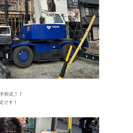
手形式！！
式です！