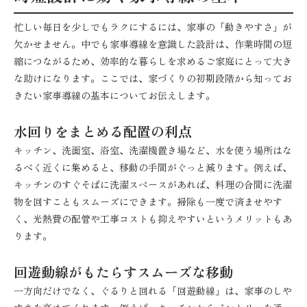
忙しい毎日を少しでもラクにするには、家事の「動きやすさ」が
欠かせません。中でも家事導線を意識した設計は、作業時間の短
縮につながるため、効率的な暮らしを求めるご家庭にとって大き
な助けになります。ここでは、家づくりの初期段階から知ってお
きたい家事導線の基本についてお伝えします。
水回りをまとめる配置の利点
キッチン、洗面室、浴室、洗濯機置き場など、水を使う場所はな
るべく近くに集めると、移動の手間がぐっと減ります。例えば、
キッチンのすぐそばに洗濯スペースがあれば、料理の合間に洗濯
物を回すこともスムーズにできます。掃除も一度で済ませやす
く、光熱費の配管や工事コストも抑えやすいというメリットもあ
ります。
回遊動線がもたらすスムーズな移動
一方向だけでなく、ぐるりと回れる「回遊動線」は、家事のしや