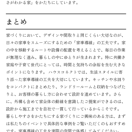
さがわかる家」をかたちにしています。
まとめ
家づくりにおいて、デザインや間取りと同じくらい大切なのが、
日々の家事をスムーズにするための「家事導線」の工夫です。家
の中を移動するルートや設備の配置を考えることで、毎日の作業
が無理なく進み、暮らしの中にゆとりが生まれます。特に共働き
家庭や子育て世代にとっては、時間と気持ちの余裕を生む大きな
ポイントになります。 ハウスコネクトでは、生活スタイルに寄
り添った家事導線の工夫を大切にしています。キッチンや水回り
をコンパクトにまとめたり、ランドリールームと収納をつなげた
りと、お客様の暮らし方に合わせて設計を進めています。さら
に、外構も含めて家全体の動線を意識したご提案ができるのは、
設計から施工までを自社で一貫して行っているからこそです。
暮らしやすさをかたちにする家づくりにご興味のある方は、まず
は私たちのイベントで具体的な事例をご覧いただくのもおすすめ
です。家事導線の工夫を実際の空間で体感してみてください。