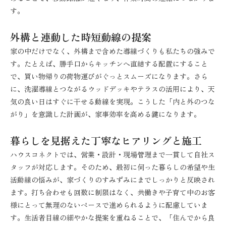
す。
外構と連動した時短動線の提案
家の中だけでなく、外構まで含めた導線づくりも私たちの強みで
す。たとえば、勝手口からキッチンへ直結する配置にすること
で、買い物帰りの荷物運びがぐっとスムーズになります。さら
に、洗濯導線とつながるウッドデッキやテラスの活用により、天
気の良い日はすぐに干せる動線を実現。こうした「内と外のつな
がり」を意識した計画が、家事効率を高める鍵になります。
暮らしを見据えた丁寧なヒアリングと施工
ハウスコネクトでは、営業・設計・現場管理まで一貫して自社ス
タッフが対応します。そのため、最初に伺った暮らしの希望や生
活動線の悩みが、家づくりのすみずみにまでしっかりと反映され
ます。打ち合わせも回数に制限はなく、共働きや子育て中のお客
様にとって無理のないペースで進められるように配慮していま
す。生活者目線の細やかな提案を重ねることで、「住んでから良