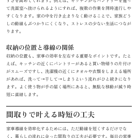
すさを高めてくれます。例えば、キッチンからパントリーを通っ
て洗面室へ抜けられるようにすれば、複数の作業を同時進行しや
すくなります。家の中を行き止まりなく動けることで、家族どう
しの動線もぶつかりにくくなり、ストレスの少ない生活につなが
ります。
収納の位置と導線の関係
収納の位置も、家事の効率を左右する重要なポイントです。たと
えば、キッチンの近くにパントリーがあると買い物帰りの片付け
がスムーズですし、洗濯機の近くにタオルや衣類をしまえる場所
があれば、洗って→干して→しまうという流れがひと続きになり
ます。よく使う物が手の届く場所にあると、無駄な移動が減り時
短に直結します。
間取りで叶える時短の工夫
家事導線を効率化するためには、ただ動線を短くするだけでな
く、暮らしの流れに合った間取りの工夫が必要です。毎日の家事