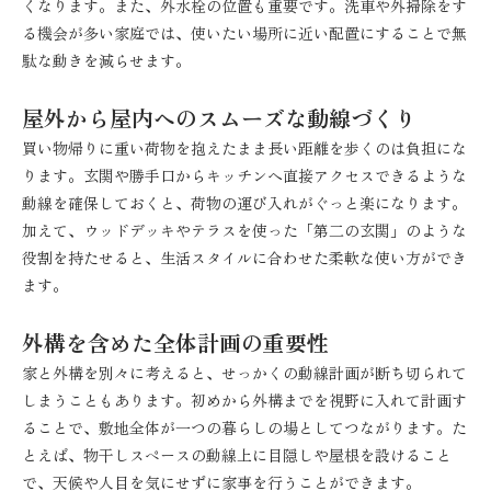
くなります。また、外水栓の位置も重要です。洗車や外掃除をす
る機会が多い家庭では、使いたい場所に近い配置にすることで無
駄な動きを減らせます。
屋外から屋内へのスムーズな動線づくり
買い物帰りに重い荷物を抱えたまま長い距離を歩くのは負担にな
ります。玄関や勝手口からキッチンへ直接アクセスできるような
動線を確保しておくと、荷物の運び入れがぐっと楽になります。
加えて、ウッドデッキやテラスを使った「第二の玄関」のような
役割を持たせると、生活スタイルに合わせた柔軟な使い方ができ
ます。
外構を含めた全体計画の重要性
家と外構を別々に考えると、せっかくの動線計画が断ち切られて
しまうこともあります。初めから外構までを視野に入れて計画す
ることで、敷地全体が一つの暮らしの場としてつながります。た
とえば、物干しスペースの動線上に目隠しや屋根を設けること
で、天候や人目を気にせずに家事を行うことができます。