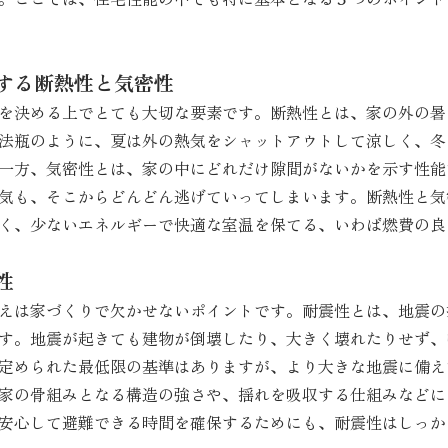
する断熱性と気密性
を決める上でとても大切な要素です。断熱性とは、家の外の暑
法瓶のように、夏は外の熱気をシャットアウトして涼しく、冬
一方、気密性とは、家の中にどれだけ隙間がないかを示す性能
気も、そこからどんどん逃げていってしまいます。断熱性と気
く、少ないエネルギーで快適な室温を保てる、いわば燃費の良
性
えは家づくりで欠かせないポイントです。耐震性とは、地震の
す。地震が起きても建物が倒壊したり、大きく壊れたりせず、
定められた最低限の基準はありますが、より大きな地震に備え
家の骨組みとなる構造の強さや、揺れを吸収する仕組みなどに
安心して避難できる時間を確保するためにも、耐震性はしっか